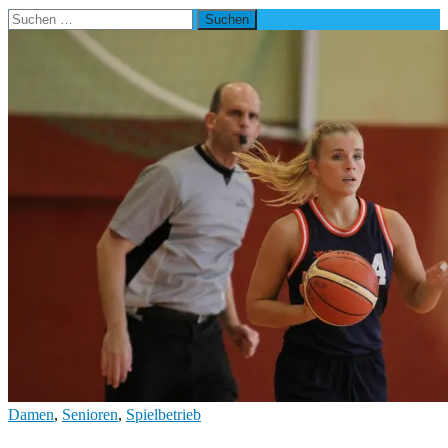
Suchen
nach:
Damen
,
Senioren
,
Spielbetrieb