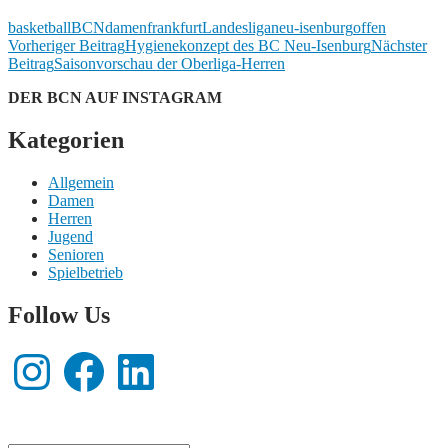
basketball
BCN
damen
frankfurt
Landesliga
neu-isenburg
offen
Beitrags-
Vorheriger Beitrag
Hygienekonzept des BC Neu-Isenburg
Nächster
Beitrag
Saisonvorschau der Oberliga-Herren
Navigation
DER BCN AUF INSTAGRAM
Kategorien
Allgemein
Damen
Herren
Jugend
Senioren
Spielbetrieb
Follow Us
Instagram
Facebook
LinkedIn