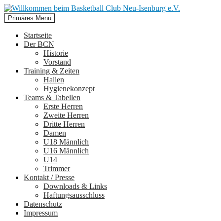
Suchen
Zum
Primäres Menü
Inhalt
Willkommen beim Basketball
springen
Startseite
Der BCN
Club Neu-Isenburg e.V.
Historie
Vorstand
Training & Zeiten
Hallen
Hygienekonzept
Teams & Tabellen
Erste Herren
Zweite Herren
Dritte Herren
Damen
U18 Männlich
U16 Männlich
U14
Trimmer
Kontakt / Presse
Downloads & Links
Haftungsausschluss
Datenschutz
Impressum