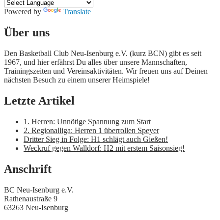
Powered by
Translate
Hier wird Basketball gespielt!
Über uns
Den Basketball Club Neu-Isenburg e.V. (kurz BCN) gibt es seit
1967, und hier erfährst Du alles über unsere Mannschaften,
Trainingszeiten und Vereinsaktivitäten. Wir freuen uns auf Deinen
nächsten Besuch zu einem unserer Heimspiele!
Letzte Artikel
1. Herren: Unnötige Spannung zum Start
2. Regionalliga: Herren 1 überrollen Speyer
Dritter Sieg in Folge: H1 schlägt auch Gießen!
Weckruf gegen Walldorf: H2 mit erstem Saisonsieg!
Anschrift
BC Neu-Isenburg e.V.
Rathenaustraße 9
63263 Neu-Isenburg