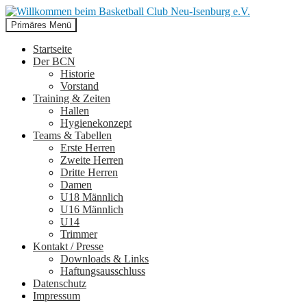
Suchen
Zum
Primäres Menü
Inhalt
Willkommen beim Basketball
springen
Startseite
Der BCN
Club Neu-Isenburg e.V.
Historie
Vorstand
Training & Zeiten
Hallen
Hygienekonzept
Teams & Tabellen
Erste Herren
Zweite Herren
Dritte Herren
Damen
U18 Männlich
U16 Männlich
U14
Trimmer
Kontakt / Presse
Downloads & Links
Haftungsausschluss
Datenschutz
Impressum