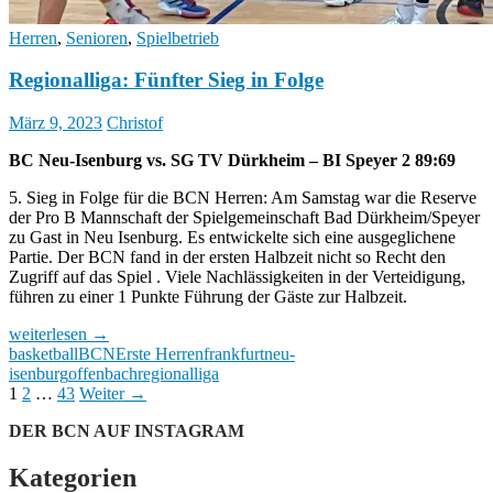
Herren
,
Senioren
,
Spielbetrieb
Regionalliga: Fünfter Sieg in Folge
März 9, 2023
Christof
BC Neu-Isenburg vs. SG TV Dürkheim – BI Speyer 2 89:69
5. Sieg in Folge für die BCN Herren: Am Samstag war die Reserve
der Pro B Mannschaft der Spielgemeinschaft Bad Dürkheim/Speyer
zu Gast in Neu Isenburg. Es entwickelte sich eine ausgeglichene
Partie. Der BCN fand in der ersten Halbzeit nicht so Recht den
Zugriff auf das Spiel . Viele Nachlässigkeiten in der Verteidigung,
führen zu einer 1 Punkte Führung der Gäste zur Halbzeit.
Regionalliga:
weiterlesen
→
Fünfter
basketball
BCN
Erste Herren
frankfurt
neu-
Sieg
isenburg
offenbach
regionalliga
in
Beitragsnavigation
1
2
…
43
Weiter →
Folge
DER BCN AUF INSTAGRAM
Kategorien