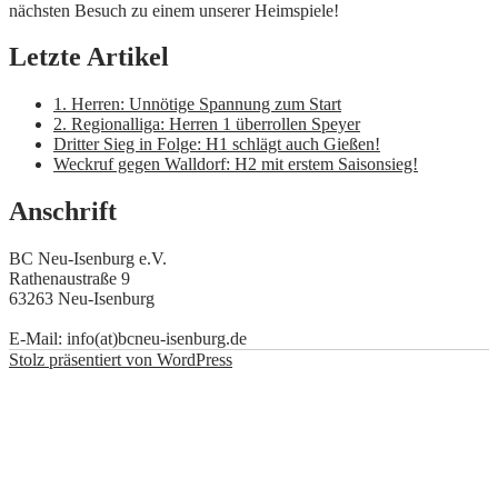
nächsten Besuch zu einem unserer Heimspiele!
Letzte Artikel
1. Herren: Unnötige Spannung zum Start
2. Regionalliga: Herren 1 überrollen Speyer
Dritter Sieg in Folge: H1 schlägt auch Gießen!
Weckruf gegen Walldorf: H2 mit erstem Saisonsieg!
Anschrift
BC Neu-Isenburg e.V.
Rathenaustraße 9
63263 Neu-Isenburg
E-Mail: info(at)bcneu-isenburg.de
Stolz präsentiert von WordPress