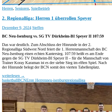
Herren
,
Senioren
,
Spielbetrieb
2. Regionalliga: Herren 1 überrollen Speyer
Dezember 9, 2024
Steffen
BC Neu-Isenburg vs. SG TV Dürkheim-BI Speyer II 107:59
Das war deutlich. Zum Abschluss der Hinrunde in der 2.
Regionalliga Südwest Nord feiert die 1. Herrenmannschaft des BC
Neu-Isenburg einen echten Kantersieg. 107:59 heißt es am Ende
gegen die SG TV Dürkheim-BI Speyer II – für die Mannschaft von
Trainer Koray Karaman ist es der siebte Sieg im elften Spiel. Nach
der Hinrunde belegt der BCN somit den vierten Tabellenplatz.
2.
weiterlesen
→
Regionalliga:
basketball
BCN
Erste Herren
neu-isenburg
regionalliga
Herren
1
überrollen
Speyer