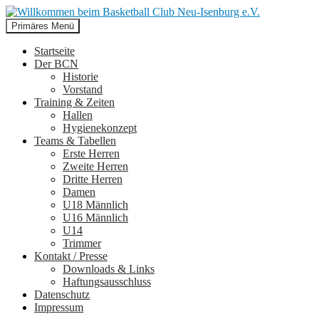
Suchen
Zum
Primäres Menü
Inhalt
Willkommen beim Basketball
springen
Startseite
Der BCN
Club Neu-Isenburg e.V.
Historie
Vorstand
Training & Zeiten
Hallen
Hygienekonzept
Teams & Tabellen
Erste Herren
Zweite Herren
Dritte Herren
Damen
U18 Männlich
U16 Männlich
U14
Trimmer
Kontakt / Presse
Downloads & Links
Haftungsausschluss
Datenschutz
Impressum