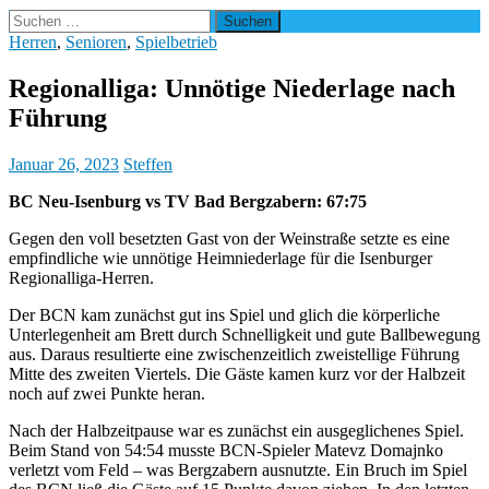
Suchen
nach:
Herren
,
Senioren
,
Spielbetrieb
Regionalliga: Unnötige Niederlage nach
Führung
Januar 26, 2023
Steffen
BC Neu-Isenburg vs TV Bad Bergzabern: 67:75
Gegen den voll besetzten Gast von der Weinstraße setzte es eine
empfindliche wie unnötige Heimniederlage für die Isenburger
Regionalliga-Herren.
Der BCN kam zunächst gut ins Spiel und glich die körperliche
Unterlegenheit am Brett durch Schnelligkeit und gute Ballbewegung
aus. Daraus resultierte eine zwischenzeitlich zweistellige Führung
Mitte des zweiten Viertels. Die Gäste kamen kurz vor der Halbzeit
noch auf zwei Punkte heran.
Nach der Halbzeitpause war es zunächst ein ausgeglichenes Spiel.
Beim Stand von 54:54 musste BCN-Spieler Matevz Domajnko
verletzt vom Feld – was Bergzabern ausnutzte. Ein Bruch im Spiel