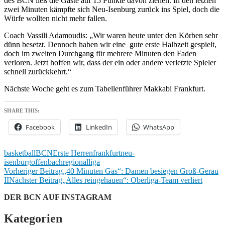
des BCN ließ die Gäste auf 15 Punkte davon ziehen. In den letzten
zwei Minuten kämpfte sich Neu-Isenburg zurück ins Spiel, doch die
Würfe wollten nicht mehr fallen.
Coach Vassili Adamoudis: „Wir waren heute unter den Körben sehr
dünn besetzt. Dennoch haben wir eine gute erste Halbzeit gespielt,
doch im zweiten Durchgang für mehrere Minuten den Faden
verloren. Jetzt hoffen wir, dass der ein oder andere verletzte Spieler
schnell zurückkehrt.“
Nächste Woche geht es zum Tabellenführer Makkabi Frankfurt.
SHARE THIS:
Facebook
LinkedIn
WhatsApp
basketball
BCN
Erste Herren
frankfurt
neu-
isenburg
offenbach
regionalliga
Beitrags-
Vorheriger Beitrag
„40 Minuten Gas“: Damen besiegen Groß-Gerau
II
Nächster Beitrag
„Alles reingehauen“: Oberliga-Team verliert
Navigation
DER BCN AUF INSTAGRAM
Kategorien