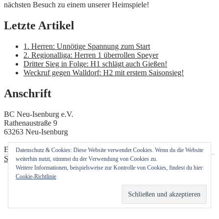
nächsten Besuch zu einem unserer Heimspiele!
Letzte Artikel
1. Herren: Unnötige Spannung zum Start
2. Regionalliga: Herren 1 überrollen Speyer
Dritter Sieg in Folge: H1 schlägt auch Gießen!
Weckruf gegen Walldorf: H2 mit erstem Saisonsieg!
Anschrift
BC Neu-Isenburg e.V.
Rathenaustraße 9
63263 Neu-Isenburg
E-Mail: info(at)bcneu-isenburg.de
Datenschutz & Cookies: Diese Website verwendet Cookies. Wenn du die Website
Stolz präsentiert von WordPress
weiterhin nutzt, stimmst du der Verwendung von Cookies zu.
Weitere Informationen, beispielsweise zur Kontrolle von Cookies, findest du hier:
Cookie-Richtlinie