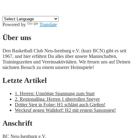
Powered by
Translate
Hier wird Basketball gespielt!
Über uns
Den Basketball Club Neu-Isenburg e.V. (kurz BCN) gibt es seit
1967, und hier erfährst Du alles über unsere Mannschaften,
Trainingszeiten und Vereinsaktivitäten. Wir freuen uns auf Deinen
nächsten Besuch zu einem unserer Heimspiele!
Letzte Artikel
1. Herren: Unnötige Spannung zum Start
2. Regionalliga: Herren 1 überrollen Speyer
Dritter Sieg in Folge: H1 schlägt auch Gießen!
Weckruf gegen Walldorf: H2 mit erstem Saisonsieg!
Anschrift
BC Neu-Isenburg e.V.