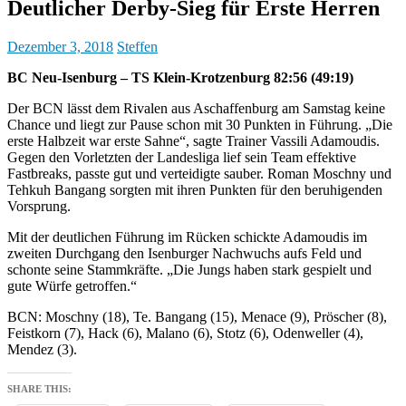
Deutlicher Derby-Sieg für Erste Herren
Dezember 3, 2018
Steffen
BC Neu-Isenburg – TS Klein-Krotzenburg 82:56 (49:19)
Der BCN lässt dem Rivalen aus Aschaffenburg am Samstag keine
Chance und liegt zur Pause schon mit 30 Punkten in Führung. „Die
erste Halbzeit war erste Sahne“, sagte Trainer Vassili Adamoudis.
Gegen den Vorletzten der Landesliga lief sein Team effektive
Fastbreaks, passte gut und verteidigte sauber. Roman Moschny und
Tehkuh Bangang sorgten mit ihren Punkten für den beruhigenden
Vorsprung.
Mit der deutlichen Führung im Rücken schickte Adamoudis im
zweiten Durchgang den Isenburger Nachwuchs aufs Feld und
schonte seine Stammkräfte. „Die Jungs haben stark gespielt und
gute Würfe getroffen.“
BCN: Moschny (18), Te. Bangang (15), Menace (9), Pröscher (8),
Feistkorn (7), Hack (6), Malano (6), Stotz (6), Odenweller (4),
Mendez (3).
SHARE THIS: