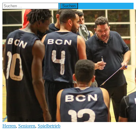
Suchen
nach:
Herren
,
Senioren
,
Spielbetrieb