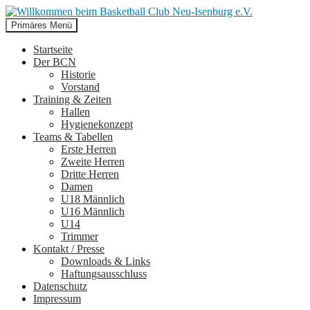
Suchen
Zum
Primäres Menü
Inhalt
Willkommen beim Basketball
springen
Startseite
Der BCN
Club Neu-Isenburg e.V.
Historie
Vorstand
Training & Zeiten
Hallen
Hygienekonzept
Teams & Tabellen
Erste Herren
Zweite Herren
Dritte Herren
Damen
U18 Männlich
U16 Männlich
U14
Trimmer
Kontakt / Presse
Downloads & Links
Haftungsausschluss
Datenschutz
Impressum