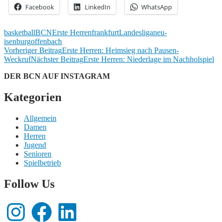
Facebook
LinkedIn
WhatsApp
basketball
BCN
Erste Herren
frankfurt
Landesliga
neu-
isenburg
offenbach
Beitrags-
Vorheriger Beitrag
Erste Herren: Heimsieg nach Pausen-
Weckruf
Nächster Beitrag
Erste Herren: Niederlage im Nachholspiel
Navigation
DER BCN AUF INSTAGRAM
Kategorien
Allgemein
Damen
Herren
Jugend
Senioren
Spielbetrieb
Follow Us
Instagram
Facebook
LinkedIn