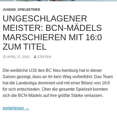
JUGEND
,
SPIELBETRIEB
UNGESCHLAGENER
MEISTER: BCN-MÄDELS
MARSCHIEREN MIT 16:0
ZUM TITEL
APRIL 27, 2020
STEFFEN
Die weibliche U16 des BC Neu-Isenburg hat in dieser
Saison gezeigt, dass an ihr kein Weg vorbeiführt. Das Team
hat die Landesliga dominiert und mit einer Bilanz von 16:0
für sich entschieden. Über die gesamte Spielzeit konnten
sich die BCN-Mädels auf ihre größte Stärke verlassen.
Ungeschlagener Meister: BCN-Mädels marschieren mit 16:0 z
weiterlesen
→