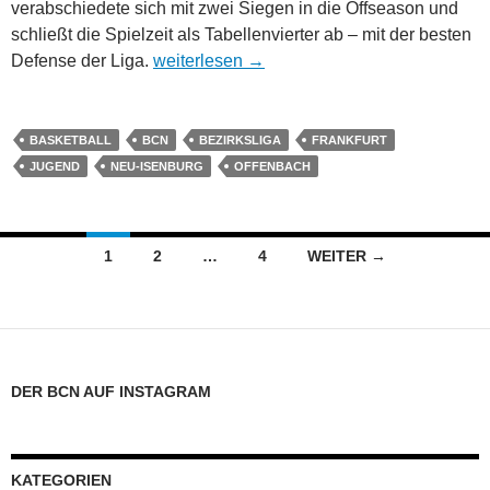
verabschiedete sich mit zwei Siegen in die Offseason und
schließt die Spielzeit als Tabellenvierter ab – mit der besten
U16: Zwei Siege zum Saisonabschluss
Defense der Liga.
weiterlesen
→
BASKETBALL
BCN
BEZIRKSLIGA
FRANKFURT
JUGEND
NEU-ISENBURG
OFFENBACH
Beitragsnavigation
1
2
…
4
WEITER →
DER BCN AUF INSTAGRAM
KATEGORIEN