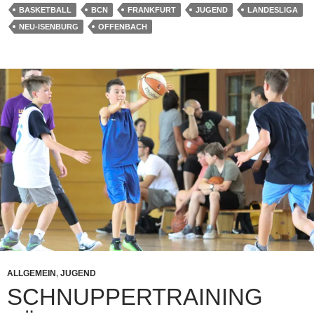
BASKETBALL
BCN
FRANKFURT
JUGEND
LANDESLIGA
NEU-ISENBURG
OFFENBACH
ALLGEMEIN
,
JUGEND
SCHNUPPERTRAINING