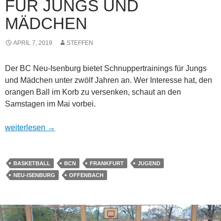
FÜR JUNGS UND
MÄDCHEN
APRIL 7, 2019
STEFFEN
Der BC Neu-Isenburg bietet Schnuppertrainings für Jungs
und Mädchen unter zwölf Jahren an. Wer Interesse hat, den
orangen Ball im Korb zu versenken, schaut an den
Samstagen im Mai vorbei.
Schnuppertraining für Jungs und Mädchen
weiterlesen
→
BASKETBALL
BCN
FRANKFURT
JUGEND
NEU-ISENBURG
OFFENBACH