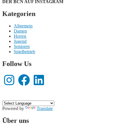
Navigation
DER BCN AUF INSTAGRAM
Kategorien
Allgemein
Damen
Herren
Jugend
Senioren
Spielbetrieb
Follow Us
Instagram
Facebook
LinkedIn
Powered by
Translate
Hier wird Basketball gespielt!
Über uns