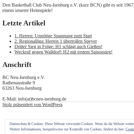
Den Basketball Club Neu-Isenburg e.V. (kurz BCN) gibt es seit 1967,
einem unserer Heimspiele!
Letzte Artikel
1. Herren: Unnötige Spannung zum Start
2. Regionalliga: Herren 1 überrollen Speyer
Dritter Sieg in Folge: H1 schlägt auch Gießen!
Weckruf gegen Walldorf: H2 mit erstem Saisonsieg!
Anschrift
BC Neu-Isenburg e.V.
Rathenaustraße 9
63263 Neu-Isenburg
E-Mail: info(at)bcneu-isenburg.de
Stolz präsentiert von WordPress
Datenschutz & Cookies: Diese Website verwendet Cookies. Wenn du die Website weiter
Weitere Informationen, beispielsweise zur Kontrolle von Cookies, findest du hier:
Cooki