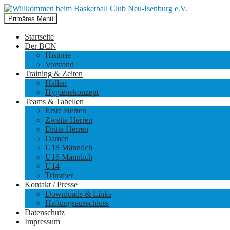
Suchen
Zum
Primäres Menü
Inhalt
Willkommen beim Basketball Cl
springen
Startseite
Der BCN
Historie
Vorstand
Training & Zeiten
Hallen
Hygienekonzept
Teams & Tabellen
Erste Herren
Zweite Herren
Dritte Herren
Damen
U18 Männlich
U16 Männlich
U14
Trimmer
Kontakt / Presse
Downloads & Links
Haftungsausschluss
Datenschutz
Impressum