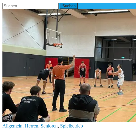
Suchen
nach:
Allgemein
,
Herren
,
Senioren
,
Spielbetrieb