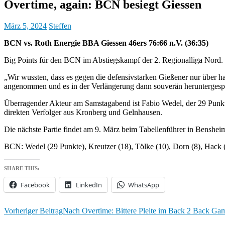
Overtime, again: BCN besiegt Giessen
März 5, 2024
Steffen
BCN vs. Roth Energie BBA Giessen 46ers 76:66 n.V. (36:35)
Big Points für den BCN im Abstiegskampf der 2. Regionalliga Nord. 
„Wir wussten, dass es gegen die defensivstarken Gießener nur über ha
angenommen und es in der Verlängerung dann souverän heruntergespi
Überragender Akteur am Samstagabend ist Fabio Wedel, der 29 Punkte 
direkten Verfolger aus Kronberg und Gelnhausen.
Die nächste Partie findet am 9. März beim Tabellenführer in Bensh
BCN: Wedel (29 Punkte), Kreutzer (18), Tölke (10), Dorn (8), Hack 
SHARE THIS:
Facebook
LinkedIn
WhatsApp
Beitrags-
Vorheriger Beitrag
Nach Overtime: Bittere Pleite im Back 2 Back Ga