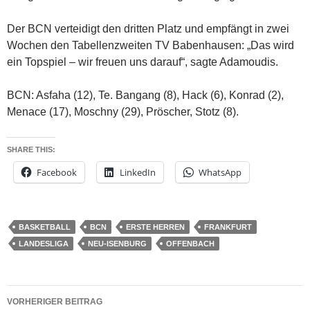
Der BCN verteidigt den dritten Platz und empfängt in zwei
Wochen den Tabellenzweiten TV Babenhausen: „Das wird
ein Topspiel – wir freuen uns darauf“, sagte Adamoudis.
BCN: Asfaha (12), Te. Bangang (8), Hack (6), Konrad (2),
Menace (17), Moschny (29), Pröscher, Stotz (8).
SHARE THIS:
Facebook
LinkedIn
WhatsApp
BASKETBALL
BCN
ERSTE HERREN
FRANKFURT
LANDESLIGA
NEU-ISENBURG
OFFENBACH
Beitrags-
VORHERIGER BEITRAG