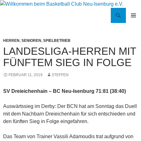
Suchen
Willkommen beim Basketball Club Neu-Isenburg e.V.
ZUM
PRIMÄR
INHALT
MENÜ
SPRINGEN
HERREN
,
SENIOREN
,
SPIELBETRIEB
LANDESLIGA-HERREN MIT
FÜNFTEM SIEG IN FOLGE
FEBRUAR 11, 2019
STEFFEN
SV Dreieichenhain – BC Neu-Isenburg 71:81 (38:40)
Auswärtssieg im Derby: Der BCN hat am Sonntag das Duell
mit dem Nachbarn Dreieichenhain für sich entschieden und
den fünften Sieg in Folge eingefahren.
Das Team von Trainer Vassili Adamoudis trat aufgrund von