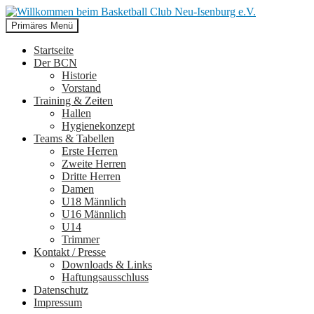
Suchen
Zum
Primäres Menü
Inhalt
Willkommen beim Basketball
springen
Startseite
Der BCN
Club Neu-Isenburg e.V.
Historie
Vorstand
Training & Zeiten
Hallen
Hygienekonzept
Teams & Tabellen
Erste Herren
Zweite Herren
Dritte Herren
Damen
U18 Männlich
U16 Männlich
U14
Trimmer
Kontakt / Presse
Downloads & Links
Haftungsausschluss
Datenschutz
Impressum