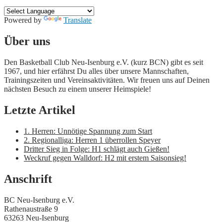
Powered by
Translate
Hier wird Basketball gespielt!
Über uns
Den Basketball Club Neu-Isenburg e.V. (kurz BCN) gibt es seit
1967, und hier erfährst Du alles über unsere Mannschaften,
Trainingszeiten und Vereinsaktivitäten. Wir freuen uns auf Deinen
nächsten Besuch zu einem unserer Heimspiele!
Letzte Artikel
1. Herren: Unnötige Spannung zum Start
2. Regionalliga: Herren 1 überrollen Speyer
Dritter Sieg in Folge: H1 schlägt auch Gießen!
Weckruf gegen Walldorf: H2 mit erstem Saisonsieg!
Anschrift
BC Neu-Isenburg e.V.
Rathenaustraße 9
63263 Neu-Isenburg