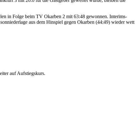
nkfurt 3 mit 20:0 für die Gastgeber gewertet wurde, bleiben die
ielen in Folge beim TV Okarben 2 mit 63:48 gewonnen. Interims-
aisonniederlage aus dem Hinspiel gegen Okarben (44:49) wieder wett
iter auf Aufstiegskurs.