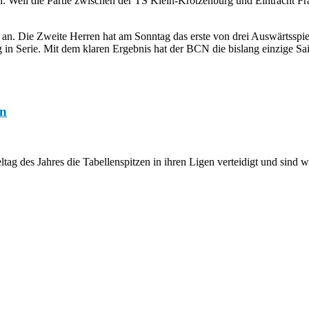
n. Weil die Partie zwischen der TS Klein-Krotzenburg und Eintracht Fra
 an. Die Zweite Herren hat am Sonntag das erste von drei Auswärtssp
 in Serie. Mit dem klaren Ergebnis hat der BCN die bislang einzige S
en
 des Jahres die Tabellenspitzen in ihren Ligen verteidigt und sind we