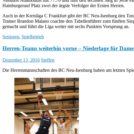
Vassilios Adamoudis mit 77:70 und fuhr den sechsten Sieg in Serie ei
Hainburgerauf Platz zwei der ärgste Verfolger der Ersten Herren.
Auch in der Kreisliga C Frankfurt gibt der BC Neu-Isenburg den Ton
Trainer Brandon Malano coachte den Tabellenführer zum fünften Sieg
gemacht und führt die Liga weiter mit sechs Punkten Vorsprung an.
Senioren
,
Spielbetrieb
Herren-Teams weiterhin vorne – Niederlage für Dam
Dezember 13, 2016
Steffen
Die Herrenmannschaften des BC Neu-Isenburg haben am letzten Spieltag