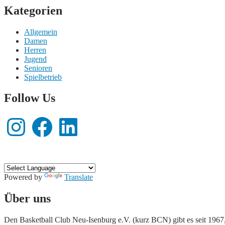
Kategorien
Allgemein
Damen
Herren
Jugend
Senioren
Spielbetrieb
Follow Us
Instagram
Facebook
LinkedIn
Powered by
Translate
Hier wird Basketball gespielt!
Über uns
Den Basketball Club Neu-Isenburg e.V. (kurz BCN) gibt es seit 1967,