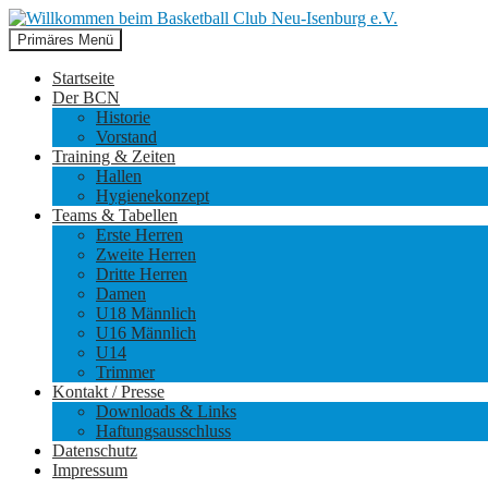
Suchen
Zum
Primäres Menü
Inhalt
Willkommen beim Basketball Cl
springen
Startseite
Der BCN
Historie
Vorstand
Training & Zeiten
Hallen
Hygienekonzept
Teams & Tabellen
Erste Herren
Zweite Herren
Dritte Herren
Damen
U18 Männlich
U16 Männlich
U14
Trimmer
Kontakt / Presse
Downloads & Links
Haftungsausschluss
Datenschutz
Impressum